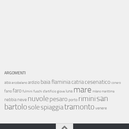
ARGOMENTI
baia flaminia
cesenatico
catria
ardizio
alba
arcobaleno
conero
mare
faro
fano
luna
fulmini
fuochi d'artificio
giove
milano marittima
san
nuvole
rimini
pesaro
neve
nebbia
porto
bartolo
tramonto
sole
spiaggia
venere