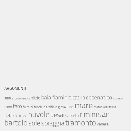
ARGOMENTI
baia flaminia
cesenatico
catria
ardizio
alba
arcobaleno
conero
mare
faro
fano
luna
fulmini
fuochi d'artificio
giove
milano marittima
san
nuvole
rimini
pesaro
neve
nebbia
porto
bartolo
tramonto
sole
spiaggia
venere