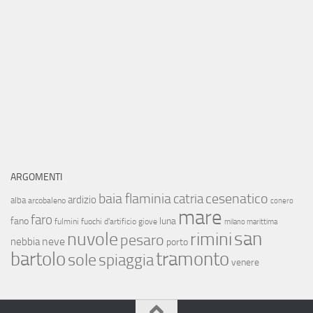
ARGOMENTI
baia flaminia
cesenatico
catria
ardizio
alba
arcobaleno
conero
mare
faro
fano
luna
fulmini
fuochi d'artificio
giove
milano marittima
san
nuvole
rimini
pesaro
neve
nebbia
porto
bartolo
tramonto
sole
spiaggia
venere