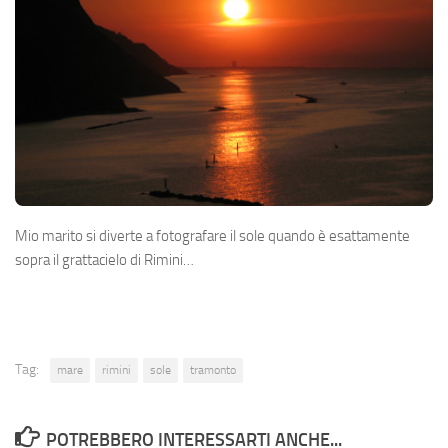
Mio marito si diverte a fotografare il sole quando è esattamente
sopra il grattacielo di Rimini…
Tag:
mare
rimini
sole
tramonto
POTREBBERO INTERESSARTI ANCHE...