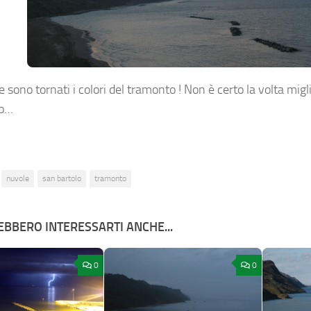
 sono tornati i colori del tramonto ! Non è certo la volta mig
to…
nuvole
san bartolo
tramonto
BBERO INTERESSARTI ANCHE...
0
0