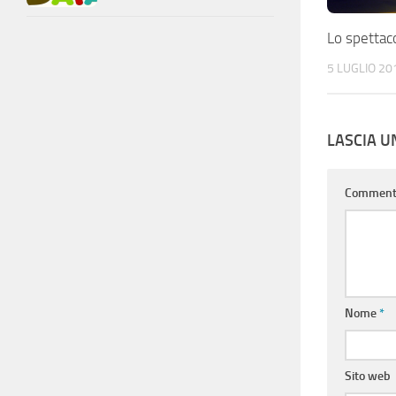
Lo spettac
5 LUGLIO 20
LASCIA 
Commen
Nome
*
Sito web