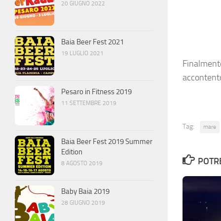
20 GIUGNO 2022
Baia Beer Fest 2021
19 LUGLIO 2021
Finalmente
acconten
Pesaro in Fitness 2019
11 SETTEMBRE 2019
Tag:
mare
Baia Beer Fest 2019 Summer
Edition
POTRE
8 AGOSTO 2019
Baby Baia 2019
28 GIUGNO 2019