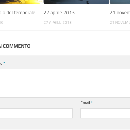
olo del temporale
27 aprile 2013
21 nove
16
27 APRILE 2013
21 NOVEM
UN COMMENTO
to
*
Email
*