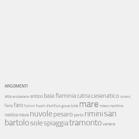
ARGOMENTI
baia flaminia
cesenatico
catria
ardizio
alba
arcobaleno
conero
mare
faro
fano
luna
fulmini
fuochi d'artificio
giove
milano marittima
san
nuvole
rimini
pesaro
neve
nebbia
porto
bartolo
tramonto
sole
spiaggia
venere