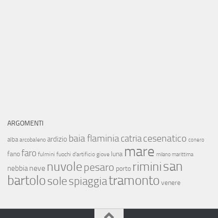
ARGOMENTI
baia flaminia
cesenatico
catria
ardizio
alba
arcobaleno
conero
mare
faro
fano
luna
fulmini
fuochi d'artificio
giove
milano marittima
san
nuvole
rimini
pesaro
neve
nebbia
porto
bartolo
tramonto
sole
spiaggia
venere