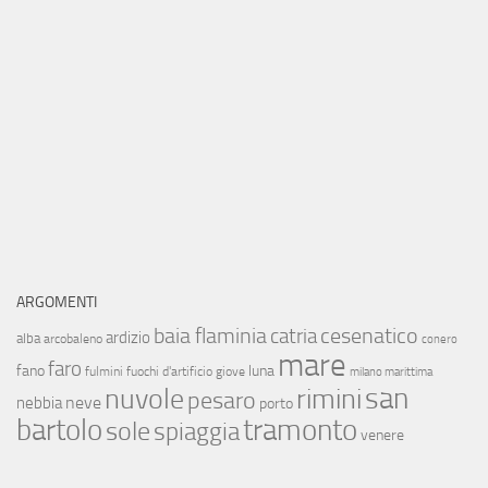
ARGOMENTI
baia flaminia
cesenatico
catria
ardizio
alba
arcobaleno
conero
mare
faro
fano
luna
fulmini
fuochi d'artificio
giove
milano marittima
san
nuvole
rimini
pesaro
neve
nebbia
porto
bartolo
tramonto
sole
spiaggia
venere