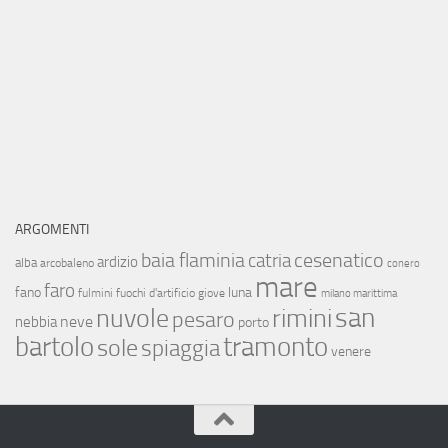
ARGOMENTI
baia flaminia
cesenatico
catria
ardizio
alba
arcobaleno
conero
mare
faro
fano
luna
fulmini
fuochi d'artificio
giove
milano marittima
san
nuvole
rimini
pesaro
neve
nebbia
porto
bartolo
tramonto
sole
spiaggia
venere