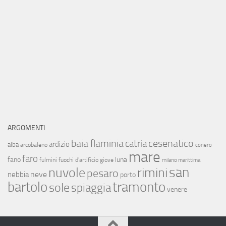
ARGOMENTI
baia flaminia
cesenatico
catria
ardizio
alba
arcobaleno
conero
mare
faro
fano
luna
fulmini
fuochi d'artificio
giove
milano marittima
san
nuvole
rimini
pesaro
neve
nebbia
porto
bartolo
tramonto
sole
spiaggia
venere