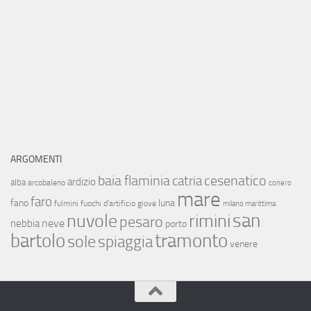
ARGOMENTI
baia flaminia
cesenatico
catria
ardizio
alba
arcobaleno
conero
mare
faro
fano
luna
fulmini
fuochi d'artificio
giove
milano marittima
san
nuvole
rimini
pesaro
neve
nebbia
porto
bartolo
tramonto
sole
spiaggia
venere