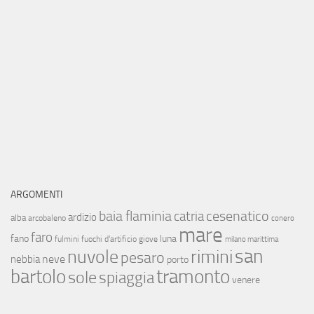
ARGOMENTI
baia flaminia
cesenatico
catria
ardizio
alba
arcobaleno
conero
mare
faro
fano
luna
fulmini
fuochi d'artificio
giove
milano marittima
san
nuvole
rimini
pesaro
neve
nebbia
porto
bartolo
tramonto
sole
spiaggia
venere