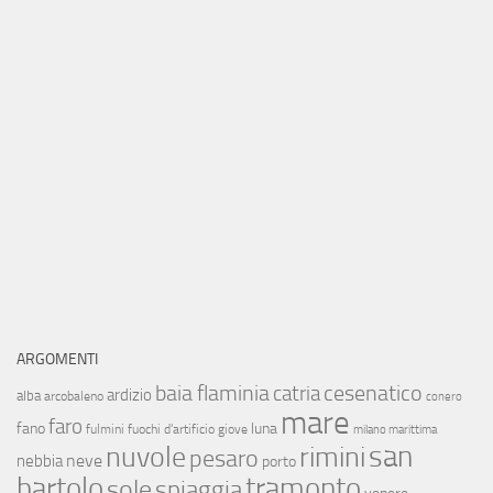
ARGOMENTI
baia flaminia
cesenatico
catria
ardizio
alba
arcobaleno
conero
mare
faro
fano
luna
fulmini
fuochi d'artificio
giove
milano marittima
san
nuvole
rimini
pesaro
neve
nebbia
porto
bartolo
tramonto
sole
spiaggia