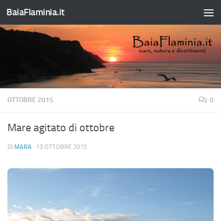
BaiaFlaminia.it
Salta al contenuto
OTTOBRE 2015
0
Mare agitato di ottobre
DI
MARA
·
13 OTTOBRE 2015