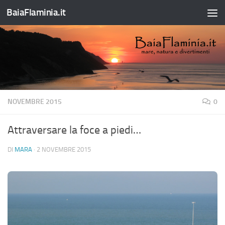
BaiaFlaminia.it
Salta al contenuto
NOVEMBRE 2015
0
Attraversare la foce a piedi…
DI
MARA
·
2 NOVEMBRE 2015