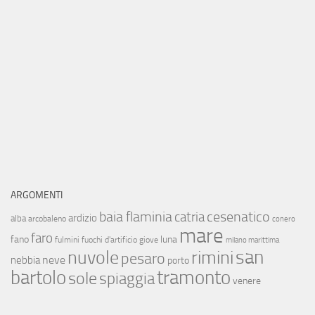
ARGOMENTI
baia flaminia
cesenatico
catria
ardizio
alba
arcobaleno
conero
mare
faro
fano
luna
fulmini
fuochi d'artificio
giove
milano marittima
san
nuvole
rimini
pesaro
neve
nebbia
porto
bartolo
tramonto
sole
spiaggia
venere