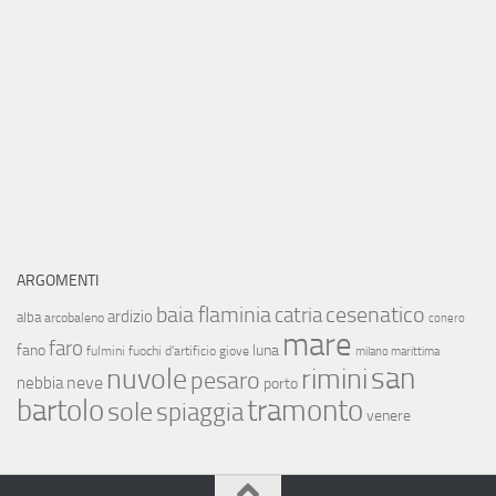
ARGOMENTI
baia flaminia
cesenatico
catria
ardizio
alba
arcobaleno
conero
mare
faro
fano
luna
fulmini
fuochi d'artificio
giove
milano marittima
san
nuvole
rimini
pesaro
neve
nebbia
porto
bartolo
tramonto
sole
spiaggia
venere