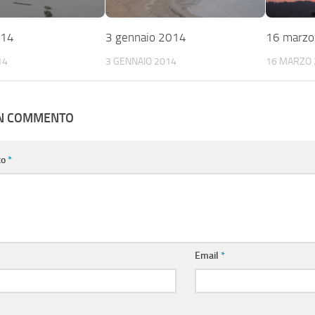
014
3 gennaio 2014
16 marzo
14
3 GENNAIO 2014
16 MARZO 
UN COMMENTO
to
*
Email
*