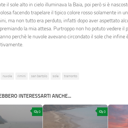
te il sole alto in cielo illuminava la Baia, poi però si è nascos
olosa facendo trapelare il tipico colore rosso solamente in un
ni, ma non tutto era perduto, infatti dopo aver aspettato alc
 premiando la mia attesa. Purtroppo non ho potuto vedere il 
’anno perchè le nuvole avevano circondato il sole che infine 
nitivamente.
nuvole
rimini
san bartolo
sole
tramonto
BBERO INTERESSARTI ANCHE...
0
0