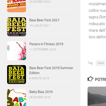
20 GIUGNO 2022
inizialmen
coltre nuv
sopra Rimi
Baia Beer Fest 2021
risbucato
19 LUGLIO 2021
mare dell
loro defi
Pesaro in Fitness 2019
11 SETTEMBRE 2019
Tag:
mare
Baia Beer Fest 2019 Summer
Edition
8 AGOSTO 2019
POTRE
Baby Baia 2019
28 GIUGNO 2019