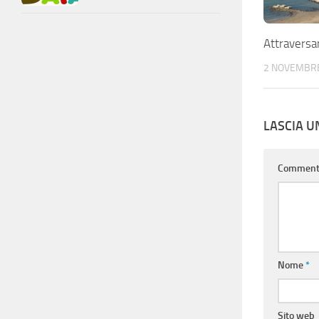
Attraversar
2 NOVEMBR
LASCIA 
Commen
Nome
*
Sito web