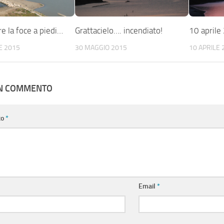
e la foce a piedi…
Grattacielo…. incendiato!
10 aprile
E 2015
30 MAGGIO 2015
10 APRILE 
UN COMMENTO
to
*
Email
*