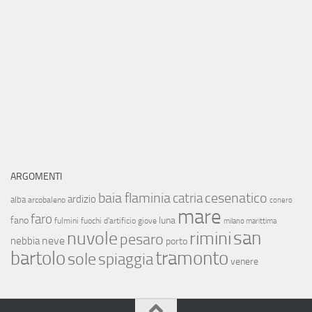
ARGOMENTI
baia flaminia
cesenatico
catria
ardizio
alba
arcobaleno
conero
mare
faro
fano
luna
fulmini
fuochi d'artificio
giove
milano marittima
san
nuvole
rimini
pesaro
neve
nebbia
porto
bartolo
tramonto
sole
spiaggia
venere