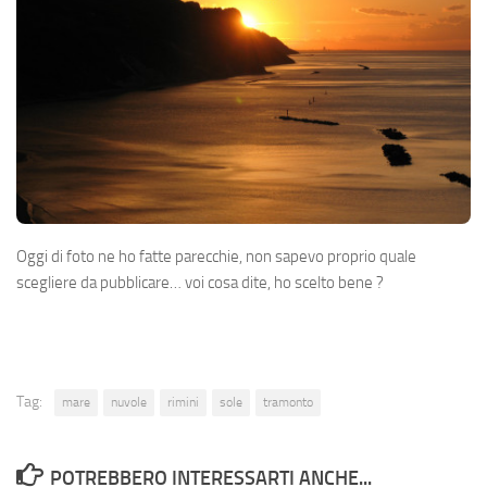
Oggi di foto ne ho fatte parecchie, non sapevo proprio quale
scegliere da pubblicare… voi cosa dite, ho scelto bene ?
Tag:
mare
nuvole
rimini
sole
tramonto
POTREBBERO INTERESSARTI ANCHE...