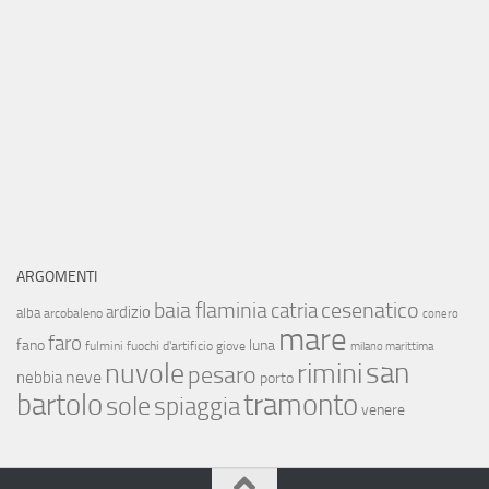
ARGOMENTI
baia flaminia
cesenatico
catria
ardizio
alba
arcobaleno
conero
mare
faro
fano
luna
fulmini
fuochi d'artificio
giove
milano marittima
san
nuvole
rimini
pesaro
neve
nebbia
porto
bartolo
tramonto
sole
spiaggia
venere