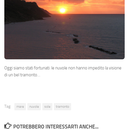
Oggi siamo stati fortunati: le nuvole non hanno impedito la visione
di un bel tramonto…
Tag:
mare
nuvole
sole
tramonto
POTREBBERO INTERESSARTI ANCHE...