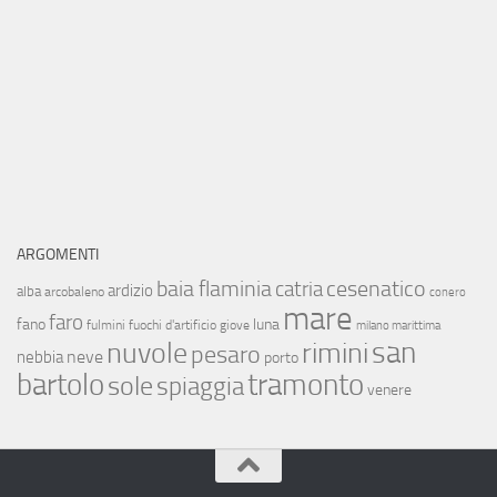
ARGOMENTI
baia flaminia
cesenatico
catria
ardizio
alba
arcobaleno
conero
mare
faro
fano
luna
fulmini
fuochi d'artificio
giove
milano marittima
san
nuvole
rimini
pesaro
neve
nebbia
porto
bartolo
tramonto
sole
spiaggia
venere