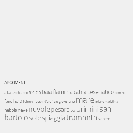
ARGOMENTI
baia flaminia
cesenatico
catria
ardizio
alba
arcobaleno
conero
mare
faro
fano
luna
fulmini
fuochi d'artificio
giove
milano marittima
san
nuvole
rimini
pesaro
neve
nebbia
porto
bartolo
tramonto
sole
spiaggia
venere