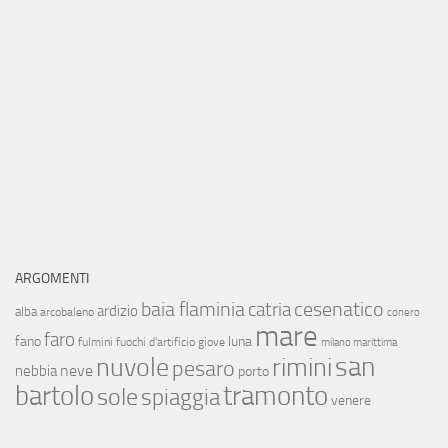
ARGOMENTI
baia flaminia
cesenatico
catria
ardizio
alba
arcobaleno
conero
mare
faro
fano
luna
fulmini
fuochi d'artificio
giove
milano marittima
san
nuvole
rimini
pesaro
neve
nebbia
porto
bartolo
tramonto
sole
spiaggia
venere