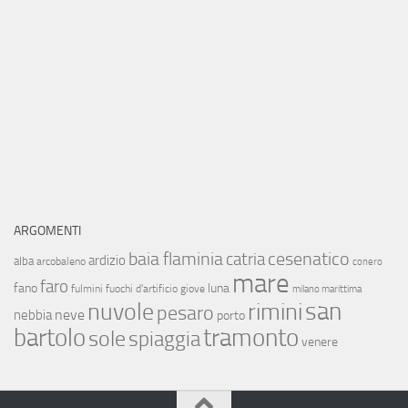
ARGOMENTI
baia flaminia
cesenatico
catria
ardizio
alba
arcobaleno
conero
mare
faro
fano
luna
fulmini
fuochi d'artificio
giove
milano marittima
san
nuvole
rimini
pesaro
neve
nebbia
porto
bartolo
tramonto
sole
spiaggia
venere