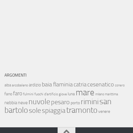
ARGOMENTI
baia flaminia
cesenatico
catria
ardizio
alba
arcobaleno
conero
mare
faro
fano
luna
fulmini
fuochi d'artificio
giove
milano marittima
san
nuvole
rimini
pesaro
neve
nebbia
porto
bartolo
tramonto
sole
spiaggia
venere