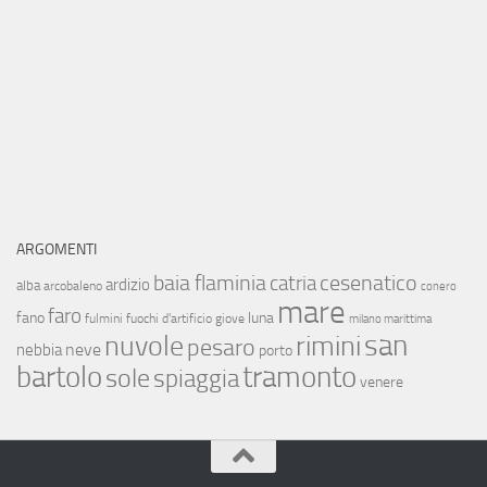
ARGOMENTI
baia flaminia
cesenatico
catria
ardizio
alba
arcobaleno
conero
mare
faro
fano
luna
fulmini
fuochi d'artificio
giove
milano marittima
san
nuvole
rimini
pesaro
neve
nebbia
porto
bartolo
tramonto
sole
spiaggia
venere