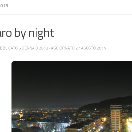
2013
ro by night
UBBLICATO
5 GENNAIO 2013
· AGGIORNATO
27 AGOSTO 2014