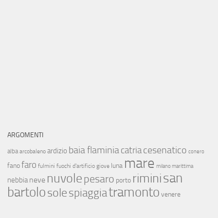
ARGOMENTI
baia flaminia
cesenatico
catria
ardizio
alba
arcobaleno
conero
mare
faro
fano
luna
fulmini
fuochi d'artificio
giove
milano marittima
san
nuvole
rimini
pesaro
neve
nebbia
porto
bartolo
tramonto
sole
spiaggia
venere