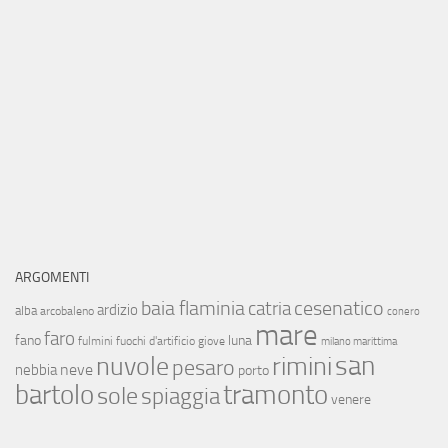
ARGOMENTI
baia flaminia
cesenatico
catria
ardizio
alba
arcobaleno
conero
mare
faro
fano
luna
fulmini
fuochi d'artificio
giove
milano marittima
san
nuvole
rimini
pesaro
neve
nebbia
porto
bartolo
tramonto
sole
spiaggia
venere