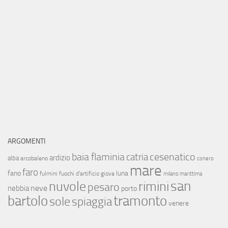
ARGOMENTI
baia flaminia
cesenatico
catria
ardizio
alba
arcobaleno
conero
mare
faro
fano
luna
fulmini
fuochi d'artificio
giove
milano marittima
san
nuvole
rimini
pesaro
neve
nebbia
porto
bartolo
tramonto
sole
spiaggia
venere