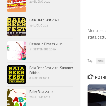
20 GIUGNO 2022
Baia Beer Fest 2021
19 LUGLIO 2021
Mentre sta
stata catt
Pesaro in Fitness 2019
11 SETTEMBRE 2019
Tag:
mare
Baia Beer Fest 2019 Summer
Edition
POTRE
8 AGOSTO 2019
Baby Baia 2019
28 GIUGNO 2019