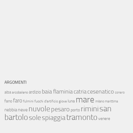
ARGOMENTI
baia flaminia
cesenatico
catria
ardizio
alba
arcobaleno
conero
mare
faro
fano
luna
fulmini
fuochi d'artificio
giove
milano marittima
san
nuvole
rimini
pesaro
neve
nebbia
porto
bartolo
tramonto
sole
spiaggia
venere