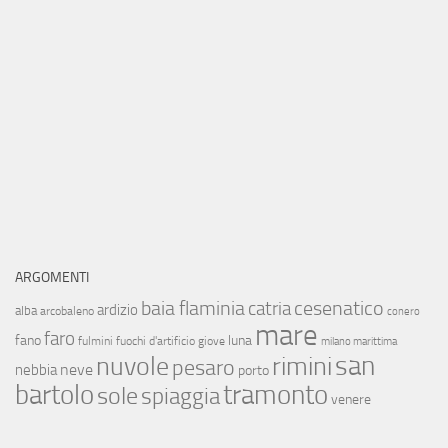
ARGOMENTI
baia flaminia
cesenatico
catria
ardizio
alba
arcobaleno
conero
mare
faro
fano
luna
fulmini
fuochi d'artificio
giove
milano marittima
san
nuvole
rimini
pesaro
neve
nebbia
porto
bartolo
tramonto
sole
spiaggia
venere