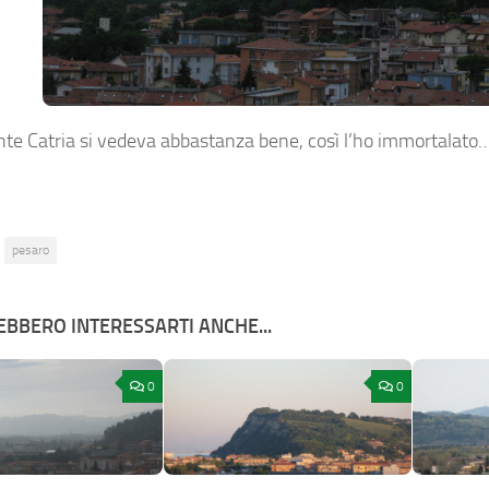
nte Catria si vedeva abbastanza bene, così l’ho immortalato
pesaro
BBERO INTERESSARTI ANCHE...
0
0