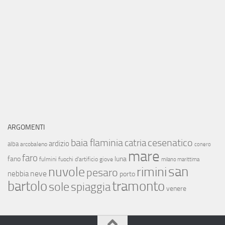
ARGOMENTI
baia flaminia
cesenatico
catria
ardizio
alba
arcobaleno
conero
mare
faro
fano
luna
fulmini
fuochi d'artificio
giove
milano marittima
san
nuvole
rimini
pesaro
neve
nebbia
porto
bartolo
tramonto
sole
spiaggia
venere