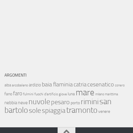
ARGOMENTI
baia flaminia
cesenatico
catria
ardizio
alba
arcobaleno
conero
mare
faro
fano
luna
fulmini
fuochi d'artificio
giove
milano marittima
san
nuvole
rimini
pesaro
neve
nebbia
porto
bartolo
tramonto
sole
spiaggia
venere