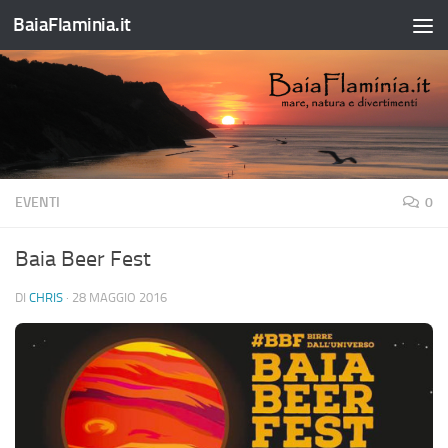
BaiaFlaminia.it
Salta al contenuto
EVENTI
0
Baia Beer Fest
DI
CHRIS
·
28 MAGGIO 2016