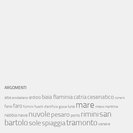
ARGOMENTI
baia flaminia
cesenatico
catria
ardizio
alba
arcobaleno
conero
mare
faro
fano
luna
fulmini
fuochi d'artificio
giove
milano marittima
san
nuvole
rimini
pesaro
neve
nebbia
porto
bartolo
tramonto
sole
spiaggia
venere