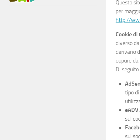
Questo sito
per maggio
http://ww
Cookie di 
diverso da
derivano da
oppure da 
Di seguito 
AdSen
tipo d
utiliz
eADV
sul co
Faceb
sul so