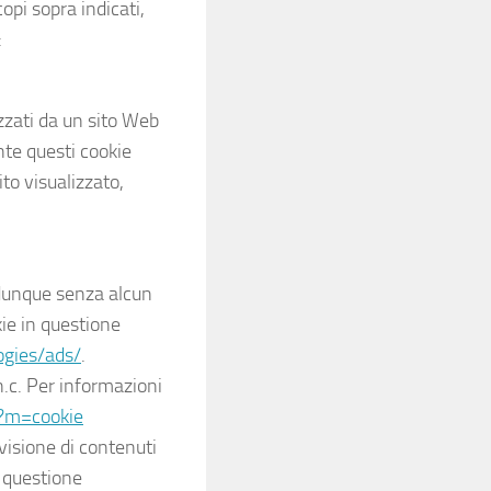
opi sopra indicati,
:
izzati da un sito Web
nte questi cookie
ito visualizzato,
e dunque senza alcun
ie in questione
ogies/ads/
.
.c. Per informazioni
p?m=cookie
visione di contenuti
n questione