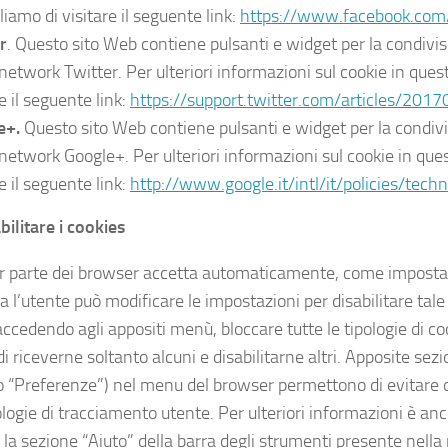
liamo di visitare il seguente link:
https://www.facebook.com/
r
. Questo sito Web contiene pulsanti e widget per la condivis
 network Twitter. Per ulteriori informazioni sul cookie in que
e il seguente link:
https://support.twitter.com/articles/201
e+.
Questo sito Web contiene pulsanti e widget per la condivi
 network Google+. Per ulteriori informazioni sul cookie in que
e il seguente link:
http://www.google.it/intl/it/policies/tech
ilitare i cookies
 parte dei browser accetta automaticamente, come impostazi
a l’utente può modificare le impostazioni per disabilitare tale
 accedendo agli appositi menù, bloccare tutte le tipologie di c
di riceverne soltanto alcuni e disabilitarne altri. Apposite se
o “Preferenze”) nel menu del browser permettono di evitare d
ologie di tracciamento utente. Per ulteriori informazioni è anc
 la sezione “Aiuto” della barra degli strumenti presente nella