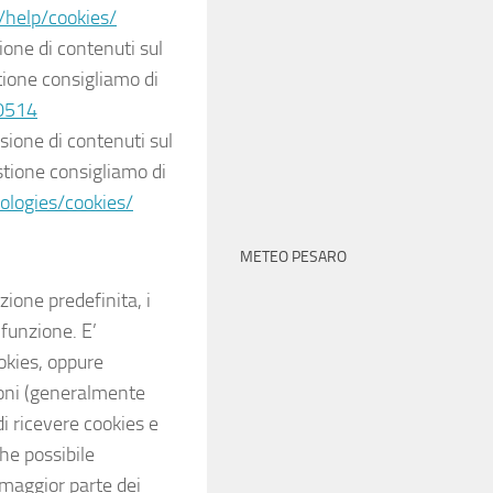
help/cookies/
ione di contenuti sul
stione consigliamo di
70514
sione di contenuti sul
stione consigliamo di
nologies/cookies/
METEO PESARO
one predefinita, i
 funzione. E’
ookies, oppure
zioni (generalmente
i ricevere cookies e
he possibile
 maggior parte dei