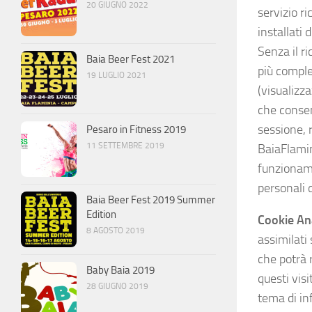
20 GIUGNO 2022
servizio r
installati 
Senza il r
Baia Beer Fest 2021
più comple
19 LUGLIO 2021
(visualizza
che consen
sessione, r
Pesaro in Fitness 2019
11 SETTEMBRE 2019
BaiaFlamini
funzioname
personali 
Baia Beer Fest 2019 Summer
Edition
Cookie Ana
8 AGOSTO 2019
assimilati 
che potrà 
Baby Baia 2019
questi visi
28 GIUGNO 2019
tema di in