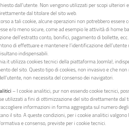
ichiesto dall’utente. Non vengono utilizzati per scopi ulterio
direttamente dal titolare del sito web.
icorso a tali cookie, alcune operazioni non potrebbero essere
sse e/o meno sicure, come ad esempio le attività di home b
zione dell’estratto conto, bonifici, pagamento di bollette, ecc.),
tono di effettuare e mantenere l’identificazione dell’utente 
isultano indispensabili.
a.it utilizza cookies tecnici della piattaforma Joomla!, indispe
nto del sito. Questo tipo di cookies, non invasivo e che non 
dell’utente, non necessita del consenso dei navigatori.
litici
– I cookie analitici, pur non essendo cookie tecnici, po
se utilizzati a fini di ottimizzazione del sito direttamente dal t
raccogliere informazioni in forma aggregata sul numero degli
tano il sito. A queste condizioni, per i cookie analitici valgono 
formativa e consenso, previste per i cookie tecnici.