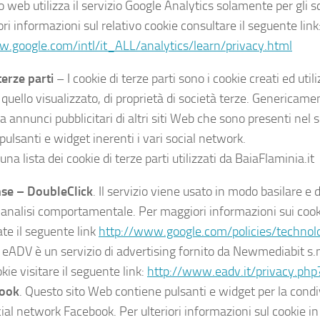
 web utilizza il servizio Google Analytics solamente per gli sc
ri informazioni sul relativo cookie consultare il seguente link
w.google.com/intl/it_ALL/analytics/learn/privacy.html
terze parti
– I cookie di terze parti sono i cookie creati ed util
 quello visualizzato, di proprietà di società terze. Genericame
 annunci pubblicitari di altri siti Web che sono presenti nel s
pulsanti e widget inerenti i vari social network.
una lista dei cookie di terze parti utilizzati da BaiaFlaminia.it
se – DoubleClick
. Il servizio viene usato in modo basilare 
i analisi comportamentale. Per maggiori informazioni sui cook
zate il seguente link
http://www.google.com/policies/technol
.
eADV è un servizio di advertising fornito da Newmediabit s.n
okie visitare il seguente link:
http://www.eadv.it/privacy.ph
ook
. Questo sito Web contiene pulsanti e widget per la condi
cial network Facebook. Per ulteriori informazioni sul cookie i