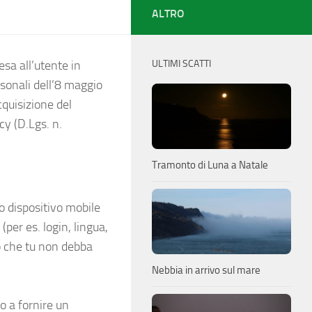
ALTRO
esa all’utente in
ULTIMI SCATTI
sonali dell’8 maggio
cquisizione del
cy (D.Lgs. n.
Tramonto di Luna a Natale
 o dispositivo mobile
 (per es. login, lingua,
do che tu non debba
Nebbia in arrivo sul mare
o a fornire un